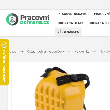
PRACOVNÍ RUKAVICE
PRACOVNÍ
OCHRANA HLAVY
OCHRANA SL
VŠE O NÁKUPU
Úvod
Ostatní ochranné pomůcky
Nákoleníky
Nákole