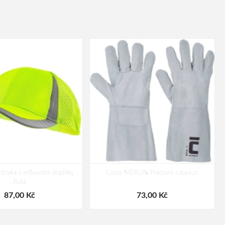
tovka s reflexními doplňky
Cerva MERLIN Pracovní rukavice
žlutá
87,00 Kč
73,00 Kč