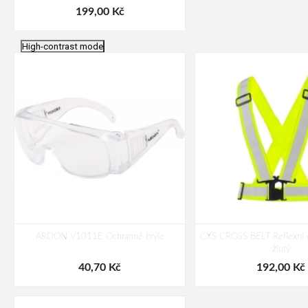
199,00 Kč
High-contrast mode
ARDON V1011E Ochranné brýle
CXS CROSS BELT Reflexní el
žlutý
40,70 Kč
192,00 Kč