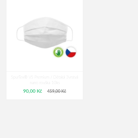
SpurTex® VS Premium / Dětská 3vrstvá
nano rouška 10ks
90,00 Kč
459,00 Kč