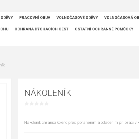
 ODĚVY
PRACOVNÍ OBUV
VOLNOČASOVÉ ODĚVY
VOLNOČASOVÁ O
UCHU
OCHRANA DÝCHACÍCH CEST
OSTATNÍ OCHRANNÉ POMŮCKY
ník
NÁKOLENÍK
Nákoleník chránící koleno před poraněním a otlačením při práci v k