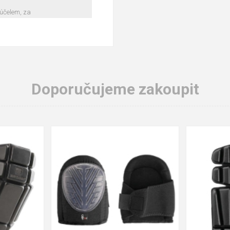
 účelem, za
Doporučujeme zakoupit