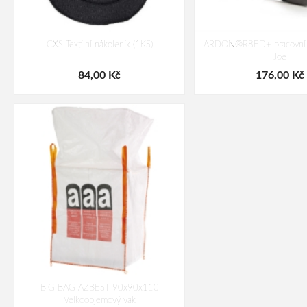
CXS Textilní nákoleník (1KS)
ARDON®R8ED+ pracovní
Joe
84,00 Kč
176,00 Kč
BIG BAG AZBEST 90x90x110
Velkoobjemový vak