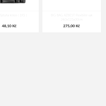
ýztuha kolen ( 1KS )
BIG BAG AZBEST Flexibilní vak
260x125x30cm
48,10 Kč
275,00 Kč