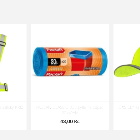
astický KŘÍŽ,
PACLAN CLASSIC 80L pytle na odpad
CXS ELY Kšil
20ks/role
43,00 Kč