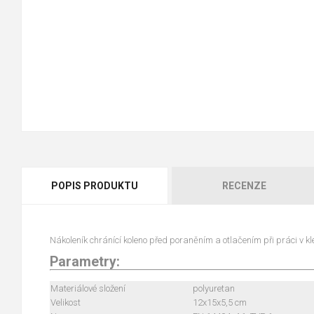
POPIS PRODUKTU
RECENZE
Nákoleník chránící koleno před poraněním a otlačením při práci v kl
Parametry:
Materiálové složení
polyuretan
Velikost
12x15x5,5 cm