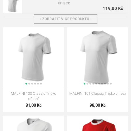
unisex
119,00 Kč
↓ ZOBRAZIT VÍCE PRODUKTŮ ↓
MALFINI 120 City Tričko dámské
126,00 Kč
MALFINI 303 6P Kids Čepice
dětská
73,00 Kč
MALFINI 134 Basic Tričko dámské
99,00 Kč
MALFINI 100 Classic Tričko
MALFINI 101 Classic Tričko unisex
MALFINI 110 Heavy Tričko
dětské
unisex
81,00 Kč
98,00 Kč
117,00 Kč
MALFINI 122 Pure Tričko dámské