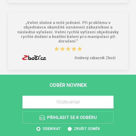
„Velmi slušné a milé jednání. Při problému v
objednávce okamžité oznámení zákazníkovi a
následné vyřešení. Velmi rychlé vyřízení objednávky
rychlé dodání a kvalitní balení pro manipulaci při
doručení.“
★★★★★
★★★★★
Ověřený zákazník Zboží
ODBĚR NOVINEK
PŘIHLÁSIT SE K ODBĚRU
ODEBÍRAT
ZRUŠIT ODBĚR