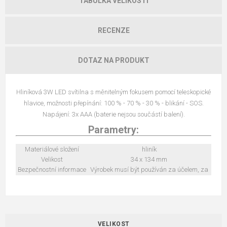
TABULKA VELIKOSTÍ
RECENZE
DOTAZ NA PRODUKT
Hliníková 3W LED svítilna s měnitelným fokusem pomocí teleskopické
hlavice, možnosti přepínání: 100 % - 70 % - 30 % - blikání - SOS.
Napájení: 3x AAA (baterie nejsou součástí balení).
Parametry:
Materiálové složení
hliník
Velikost
34 x 134 mm
Bezpečnostní informace
Výrobek musí být používán za účelem, za
VELIKOST