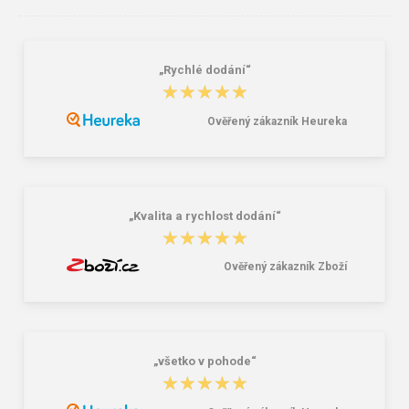
„Rychlé dodání“
Filtr 3M 6059 2ks
CXS ORION TEODOR Pracovní
★★★★★
★★★★★
kalhoty tmavě modrá / černá vel. 50
391,00 Kč
399,00 Kč
607,00 Kč
Ověřený zákazník Heureka
„Kvalita a rychlost dodání“
★★★★★
★★★★★
Ověřený zákazník Zboží
„všetko v pohode“
★★★★★
★★★★★