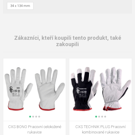
34 x 134 mm
Zákazníci, kteří koupili tento produkt, také
zakoupili
CXS BONO Pracovní celokožené
CXS TECHNIK PLUS Pracovní
rukavice
kombinované rukavice