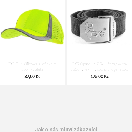
CXS ELY Kšiltovka s reflexními
CXS Opasek NAVAH, černý, 4 cm,
doplňky žlutá
125cm, textilní, spona s logem CXS
87,00 Kč
175,00 Kč
Jak o nás mluví zákazníci