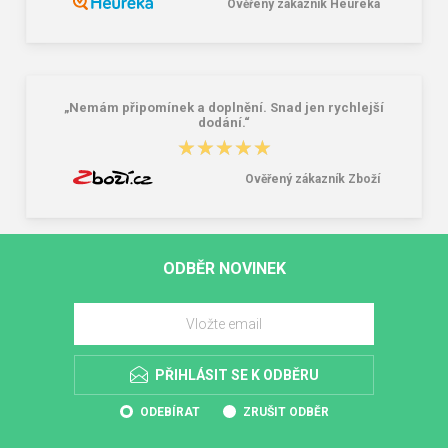
Ověřený zákazník Heureka
„Nemám připomínek a doplnění. Snad jen rychlejší
dodání.“
★★★★★
★★★★★
Ověřený zákazník Zboží
ODBĚR NOVINEK
PŘIHLÁSIT SE K ODBĚRU
ODEBÍRAT
ZRUŠIT ODBĚR