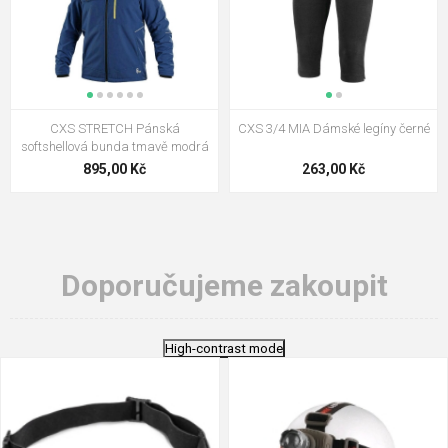
CXS STRETCH Pánská
CXS 3/4 MIA Dámské legíny černé
softshellová bunda tmavě modrá
895,00 Kč
263,00 Kč
Doporučujeme zakoupit
High-contrast mode