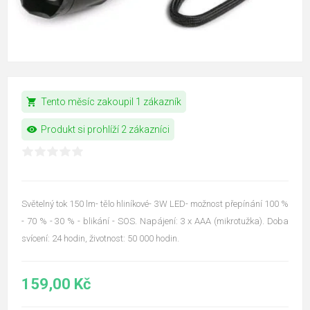
shopping_cart
Tento měsíc zakoupil 1 zákazník
visibility
Produkt si prohlíží 2 zákazníci
Světelný tok 150 lm- tělo hliníkové- 3W LED- možnost přepínání 100 %
- 70 % - 30 % - blikání - SOS. Napájení: 3 x AAA (mikrotužka). Doba
svícení: 24 hodin, životnost: 50 000 hodin.
159,00 Kč