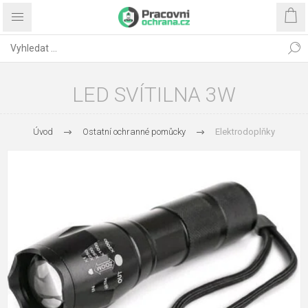
LED SVÍTILNA 3W
Úvod
Ostatní ochranné pomůcky
Elektrodoplňky