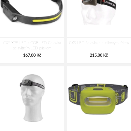
CXS XPE LED / COB LED Čelovka
CXS LED čelovka s hliníkovým tělem
se svítícím LED páskem
167,00 Kč
215,00 Kč