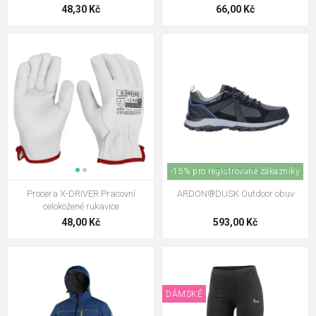
48,30 Kč
66,00 Kč
-15% pro registrované zákazníky
Procera X-DRIVER Pracovní
ARDON®DUSK Outdoor obuv
celokožené rukavice
48,00 Kč
593,00 Kč
DÁMSKÉ