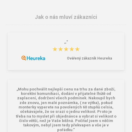
Jak o nás mluví zákazníci
„.“
★★★★★
★★★★★
Ověřený zákazník Heureka
CXS LUXY DENIS Pracovní kraťasy s
ARDON URBAN Pracovní kalhoty s
náprsenkou modré
laclem modré
415,00 Kč
422,00 Kč
409,00 Kč
1 216,00 Kč
„Mohu pochválit nejlepší cenu na trhu za dané zboží,
korektní komunikaci, dodání v přijatelné lhůtě od
zaplacení, dodržení všech podmínek. Nakoupil bych
zde znovu, jen malé poznámka, ( ne výtka), pokud
monterky vyperete na povolených 60 stupňů celsia,
očekávajete, že se srazí o jednu velikost. Proto je
třeba na to myslet při objednávce a vybrat si velikost o
číslo větší, než je Vaše běžná. Počítal jsem s něčím
takovým, nebyl jsem tedy překvapen a vše je v
pořádku.“