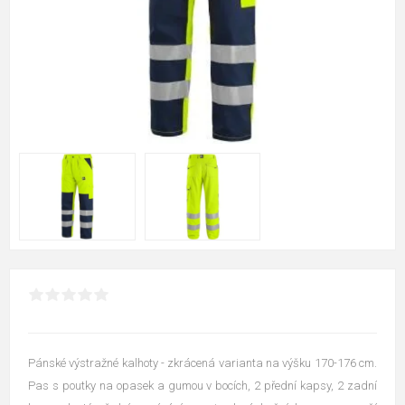
Pánské výstražné kalhoty - zkrácená varianta na výšku 170-176 cm.
Pas s poutky na opasek a gumou v bocích, 2 přední kapsy, 2 zadní