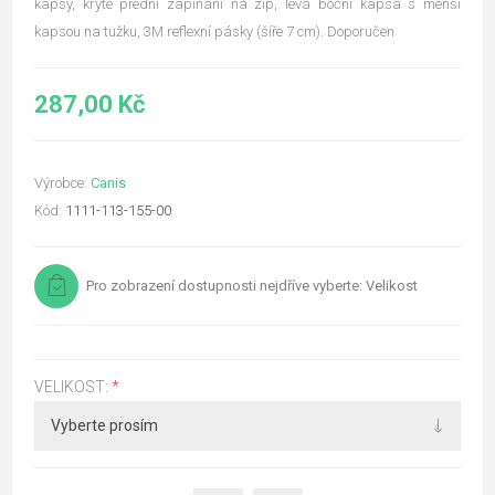
kapsy, kryté přední zapínání na zip, levá boční kapsa s menší
kapsou na tužku, 3M reflexní pásky (šíře 7 cm). Doporučen
287,00 Kč
Výrobce:
Canis
Kód:
1111-113-155-00
Pro zobrazení dostupnosti nejdříve vyberte: Velikost
VELIKOST:
*