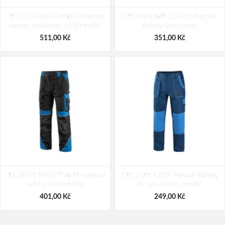
CXS NORWICH Reflexní kalhoty
CXS HALIFAX Výstražné kalhoty s
CXS ELEKTROTECHNIK II Pracovní
žluto / modré
CXS PHOENIX CEFEUS Pracovní
laclem oranžovo-modré
kalhoty antistatické a ESD modré
kalhoty šedo-modré
521,00 Kč
287,00 Kč
511,00 Kč
351,00 Kč
CXS SIRIUS BRIGHTON Montérkové
CXS LUXY JOSEF Pracovní kalhoty
kalhoty černo-modré
do pasu modro / modré
401,00 Kč
249,00 Kč