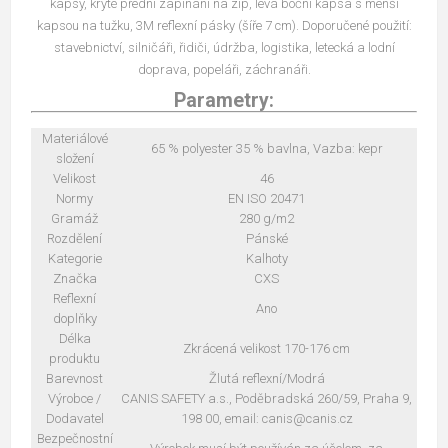
kapsy, kryté přední zapínání na zip, levá boční kapsa s menší
kapsou na tužku, 3M reflexní pásky (šíře 7 cm). Doporučené použití:
stavebnictví, silničáři, řidiči, údržba, logistika, letecká a lodní
doprava, popeláři, záchranáři.
Parametry:
Materiálové
65 % polyester 35 % bavlna, Vazba: kepr
složení
Velikost
46
Normy
EN ISO 20471
Gramáž
280 g/m2
Rozdělení
Pánské
Kategorie
Kalhoty
Značka
CXS
Reflexní
Ano
doplňky
Délka
Zkrácená velikost 170-176 cm
produktu
Barevnost
Žlutá reflexní/Modrá
Výrobce /
CANIS SAFETY a.s., Poděbradská 260/59, Praha 9,
Dodavatel
198 00, email: canis@canis.cz
Bezpečnostní