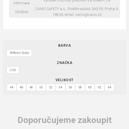
Výrobek musí být používán za účelem, za
informace
CANIS SAFETY a.s., Poděbradská 260/59, Praha 9,
Výrobce
198 00, email: canis@canis.cz
BARVA
Reflexní žlutá
ZNAČKA
CXS
VELIKOST
44
46
48
50
52
54
56
58
60
62
64
Doporučujeme zakoupit