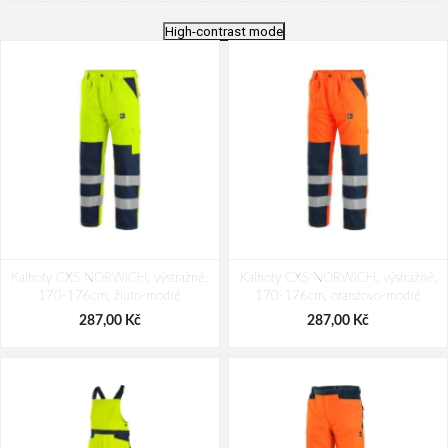
High-contrast mode
Kalhoty CXS NORWICH, výstražné,
Kalhoty CXS NORWICH, výstražné,
170-176cm, žluto-modré
170-176cm, oranžovo-modré
287,00 Kč
287,00 Kč