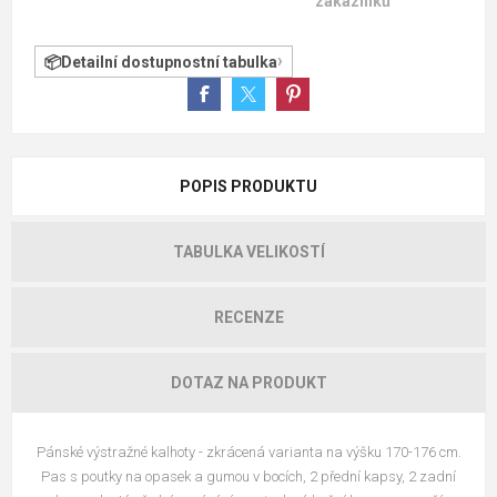
zákazníků
Detailní dostupnostní tabulka
POPIS PRODUKTU
TABULKA VELIKOSTÍ
RECENZE
DOTAZ NA PRODUKT
Pánské výstražné kalhoty - zkrácená varianta na výšku 170-176 cm.
Pas s poutky na opasek a gumou v bocích, 2 přední kapsy, 2 zadní