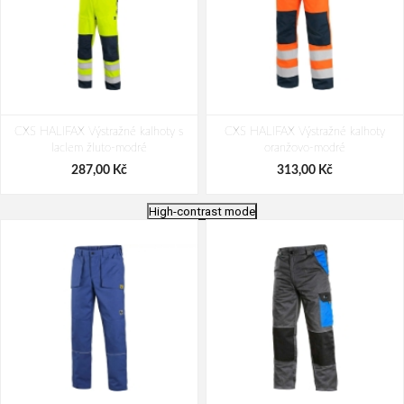
CXS HALIFAX Výstražné kalhoty s
CXS HALIFAX Výstražné kalhoty
laclem žluto-modré
oranžovo-modré
287,00 Kč
313,00 Kč
High-contrast mode