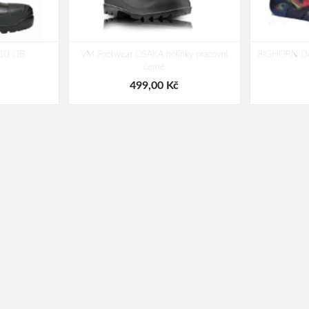
10 OB
VM Footwear OSAKA holínky pracovní
BIGHORN Dět
černé
499,00 Kč