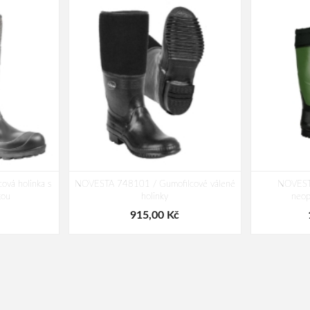
vá holinka s
NOVESTA 748101 / Gumofilcové válené
NOVESTA
tou
holinky
neop
915,00 Kč