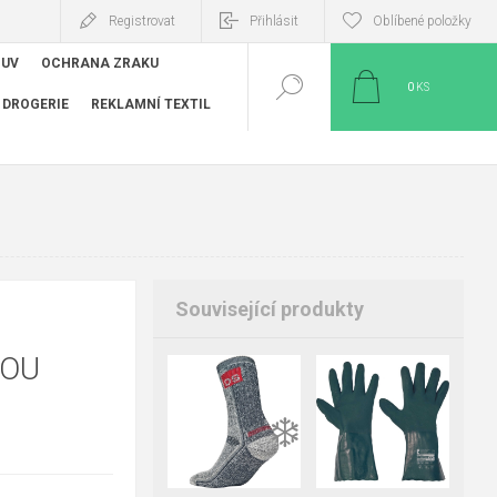
Registrovat
Přihlásit
Oblíbené položky
BUV
OCHRANA ZRAKU
0
KS
DROGERIE
REKLAMNÍ TEXTIL
Související produkty
TOU
39-40
❄️