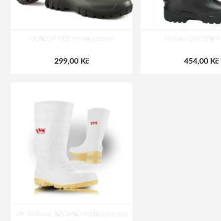
DUNLOP DEE Holínky zelené
Holínky GARDEN 4
299,00 Kč
454,00 Kč
VM Footwear NAGANO holínky pracovní