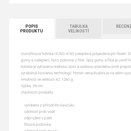
POPIS
TABULKA
RECEN
PRODUKTU
VELIKOSTÍ
Gumofilcová holinka HUNG 4160 zateplená polyesterovým filcem. Dol
gumy a zateplení, horní polovina z filce. Spoj gumy a filce je uvnitř 
holinka je vybavena ocelovou špicí a ocelovou planžetou proti propic
vyráběna lisovanou technologií. Poměr cena/kvalita je na velmi vyso
Hmotnost ve velikosti 42: 1260 g
Výška: 36 cm
Vlastnosti produktu:
vyrobeno z přírodního kaučuku
odolnost proti vodě
odpružení v patě
filcová podšívka
odolnost proti mrazu