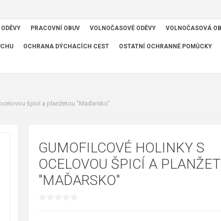
 ODĚVY
PRACOVNÍ OBUV
VOLNOČASOVÉ ODĚVY
VOLNOČASOVÁ O
UCHU
OCHRANA DÝCHACÍCH CEST
OSTATNÍ OCHRANNÉ POMŮCKY
ocelovou špicí a planžetou "Maďarsko"
GUMOFILCOVÉ HOLINKY S
OCELOVOU ŠPICÍ A PLANŽE
"MAĎARSKO"