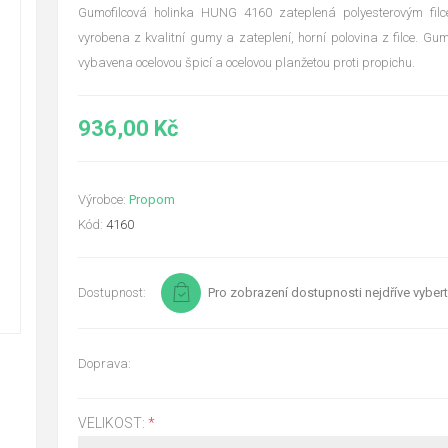
Gumofilcová holinka HUNG 4160 zateplená polyesterovým filc
vyrobena z kvalitní gumy a zateplení, horní polovina z filce. Gum
vybavena ocelovou špicí a ocelovou planžetou proti propichu.
936,00 Kč
Výrobce:
Propom
Kód:
4160
Dostupnost:
Pro zobrazení dostupnosti nejdříve vybert
Doprava:
VELIKOST:
*