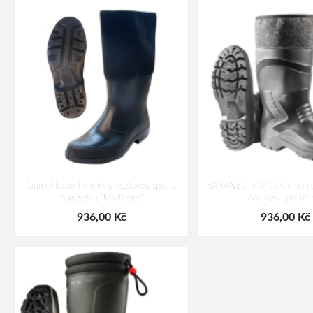
Gumofilcové holinky s ocelovou špicí a
BARANEC S1P CI Gumofilco
planžetou "Maďarsko"
ocelovou planže
936,00 Kč
936,00 Kč