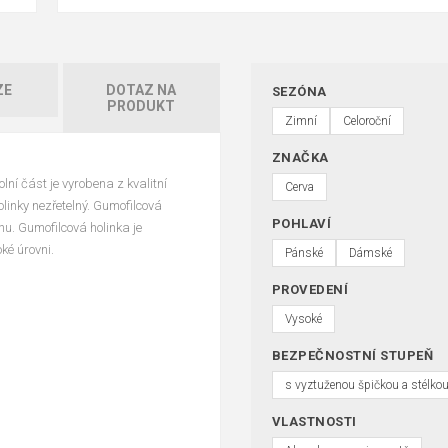
ZE
DOTAZ NA
SEZÓNA
PRODUKT
Zimní
Celoroční
ZNAČKA
ní část je vyrobena z kvalitní
Cerva
holinky nezřetelný. Gumofilcová
POHLAVÍ
hu. Gumofilcová holinka je
ké úrovni.
Pánské
Dámské
PROVEDENÍ
Vysoké
BEZPEČNOSTNÍ STUPEŇ
s vyztuženou špičkou a stélkou
VLASTNOSTI