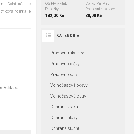
OS HAMMEL
Cerva PETREL
em. Dolní část je
Ponožky
Pracovní rukavice
ofilcová holinka je
182,00 Kč
88,00 Kč
KATEGORIE
Pracovní rukavice
Pracovní oděvy
Pracovní obuv
Volnočasové oděvy
e: Velikost
Volnočasová obuv
Ochrana zraku
Ochrana hlavy
Ochrana sluchu