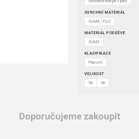
Absorbce energie v patě
SVRCHNÍ MATERIÁL
GUMA / FILC
MATERIÁL PODEŠVE
GUMA
KLASIFIKACE
Pracovní
VELIKOST
39
48
Doporučujeme zakoupit