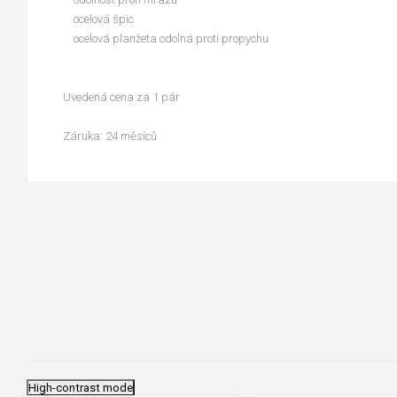
ocelová špic
ocelová planžeta odolná proti propychu
Uvedená cena za 1 pár
Záruka: 24 měsíců
High-contrast mode