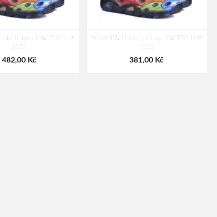
ské holínky FINGERS LUX
BIGHORN Dětské holínky FINGERS LUX
1533
1532
482,00 Kč
381,00 Kč