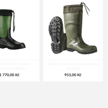
 748284 / Holinky s
GERLACH Gumová zateplená holinka s
renovou podšívkou
nástavcem
1 770,00 Kč
953,00 Kč