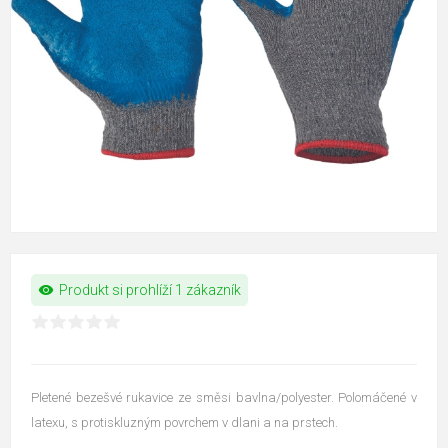
visibility
Produkt si prohlíží 1 zákazník
Pletené bezešvé rukavice ze směsi bavlna/polyester. Polomáčené v
latexu, s protiskluzným povrchem v dlani a na prstech.