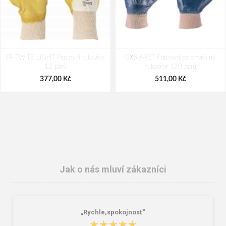
FF TWITE LIGHT Pracovní rukavice
CXS ARET Pracovní polomáčené
12 párů
rukavice 120 párů
377,00 Kč
511,00 Kč
Jak o nás mluví zákazníci
„Rychle,spokojnosť“
FF TERN LIGHT Pracovní rukavice
Cerva ED COMFORT PLUG
★★★★★
★★★★★