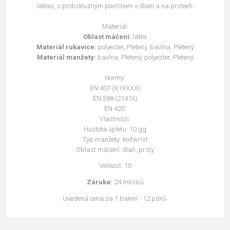
latexu, s protiskluzným povrchem v dlani a na prstech.
Materiál:
Oblast máčení:
latex
Materiál rukavice:
polyester, Pletený,
bavlna, Pletený
Materiál manžety:
bavlna, Pletený,
polyester, Pletený
Normy:
EN 407
(X1XXXX)
EN 388
(2141X)
EN 420
Vlastnosti:
Hustota úpletu: 10 gg
Typ manžety: knitwrist
Oblast máčení: dlaň, prsty
Velikost: 10
Záruka:
24 měsíců
Uvedená cena za 1 balení - 12 párů