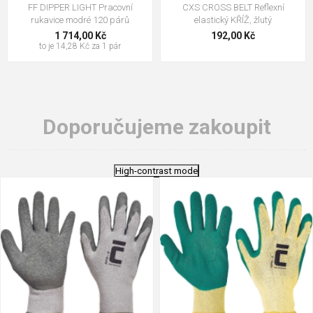
FF DIPPER LIGHT Pracovní
CXS CROSS BELT Reflexní
rukavice modré 120 párů
elastický KŘÍŽ, žlutý
1 714,00 Kč
192,00 Kč
to je 14,28 Kč za 1 pár
Doporučujeme zakoupit
High-contrast mode