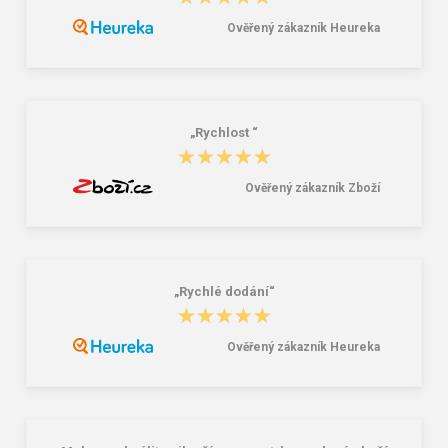
CORDED DETECT modré 1 pár
36,40 Kč
12,30 Kč
Ověřený zákazník Heureka
„Rychlost “
★★★★★
★★★★★
Ověřený zákazník Zboží
„Rychlé dodání“
★★★★★
★★★★★
Ověřený zákazník Heureka