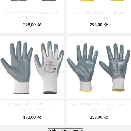
Cerva DIPPER Pracovní rukavice
Cerva DIPPER Pracovní rukavice
šedá 12 párů
zelená 12 párů
298,00 Kč
298,00 Kč
FF BABBLER LIGHT Pracovní
Cerva BABBLER FULL light Pracovní
rukavice 12 párů
rukavice 12 párů
173,00 Kč
253,00 Kč
High-contrast mode