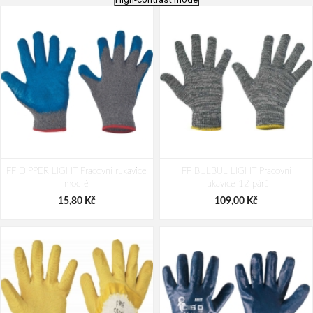
Cerva FF FLICKER LIGHT Pracovní
Cerva PELICAN PLUS Pracovní
FF DIPPER LIGHT Pracovní rukavice
rukavice 12 párů
FF BULBUL LIGHT Pracovní
rukavice 12 párů
modré
rukavice 12 párů
207,00 Kč
355,00 Kč
15,80 Kč
109,00 Kč