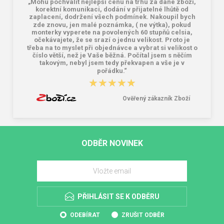
„Mohu pochválit nejlepší cenu na trhu za dané zboží,
korektní komunikaci, dodání v přijatelné lhůtě od
zaplacení, dodržení všech podmínek. Nakoupil bych
zde znovu, jen malé poznámka, ( ne výtka), pokud
monterky vyperete na povolených 60 stupňů celsia,
očekávajete, že se srazí o jednu velikost. Proto je
třeba na to myslet při objednávce a vybrat si velikost o
číslo větší, než je Vaše běžná. Počítal jsem s něčím
takovým, nebyl jsem tedy překvapen a vše je v
pořádku.“
★★★★★
★★★★★
Ověřený zákazník Zboží
ODBĚR NOVINEK
PŘIHLÁSIT SE K ODBĚRU
ODEBÍRAT
ZRUŠIT ODBĚR