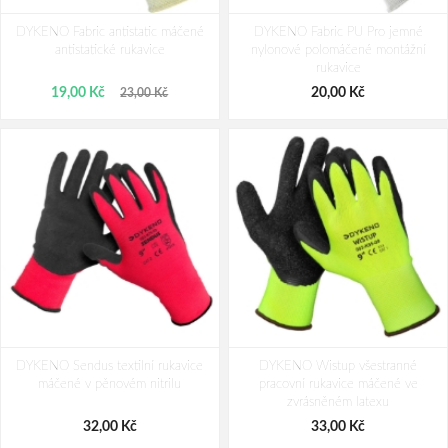
DYKENO Fabric antistatic máčené
DYKENO Fabric PU Pro jemné
antistatické rukavice
nylonové polomáčené montážní
rukavice
19,00 Kč
20,00 Kč
23,00 Kč
DYKENO Sendus textilní rukavice
DYKENO Wistup všestranné
máčené v pěnovém nitrilu
pracovní rukavice máčené ve
zvrásněném latexu
32,00 Kč
33,00 Kč