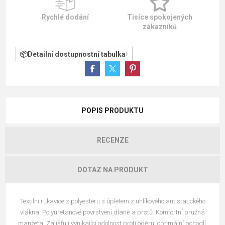
Rychlé dodání
Tisíce spokojených
zákazníků
Detailní dostupnostní tabulka
POPIS PRODUKTU
RECENZE
DOTAZ NA PRODUKT
Textilní rukavice z polyesteru s úpletem z uhlíkového antistatického
vlákna. Polyuretanové povrstvení dlaně a prstů. Komfortní pružná
manžeta. Zajišťují vynikající odolnost proti oděru, optimální pohodlí.