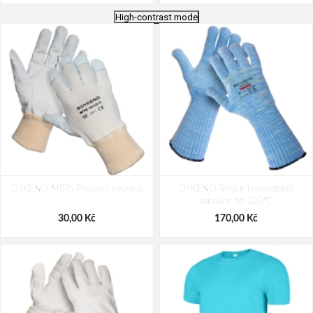
High-contrast mode
DYKENO LIGHT SCREEN Pracovní
CXS SILOLI Pracovní rukavice
DYKENO MITIS Pracovní rukavice
rukavice
DYKENO Tendur tepluodolné
antistatické
rukavice do 100°C
21,00 Kč
19,50 Kč
30,00 Kč
170,00 Kč