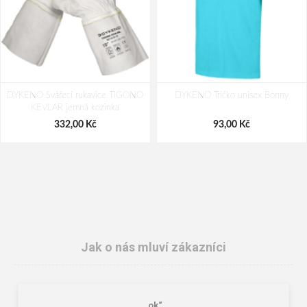
DYKENO Svářecí rukavice TIGONO
DYKENO Tričko unisex Bonny
KEVLAR jemná kozinka
332,00 Kč
93,00 Kč
Jak o nás mluví zákazníci
„ok“