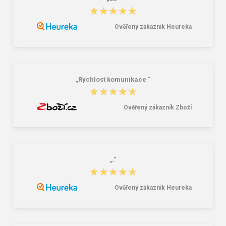
DYKENO JADA Fleecová vesta šedá
DYKENO Blatana fleecová mikina
★★★★★
★★★★★
unisex zelená
199,00 Kč
199,00 Kč
304,00 Kč
323,00 Kč
Ověřený zákazník Heureka
„Rychlost komunikace “
★★★★★
★★★★★
Ověřený zákazník Zboží
„.“
★★★★★
★★★★★
Ověřený zákazník Heureka