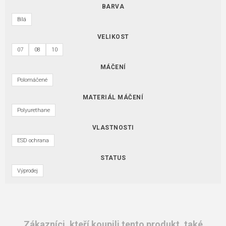
BARVA
Bílá
VELIKOST
07
08
10
MÁČENÍ
Polomáčené
MATERIÁL MÁČENÍ
Polyurethane
VLASTNOSTI
ESD ochrana
STATUS
Výprodej
Zákazníci, kteří koupili tento produkt, také