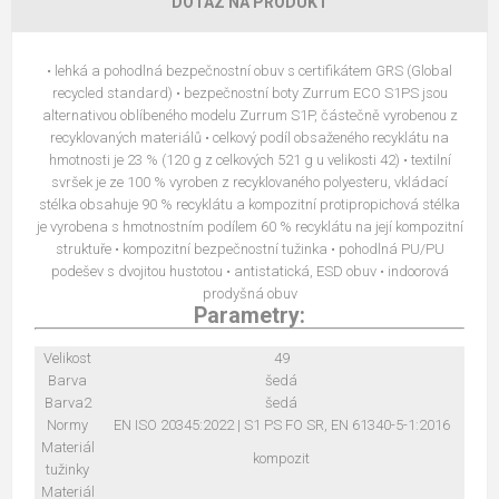
DOTAZ NA PRODUKT
• lehká a pohodlná bezpečnostní obuv s certifikátem GRS (Global
recycled standard) • bezpečnostní boty Zurrum ECO S1PS jsou
alternativou oblíbeného modelu Zurrum S1P, částečně vyrobenou z
recyklovaných materiálů • celkový podíl obsaženého recyklátu na
hmotnosti je 23 % (120 g z celkových 521 g u velikosti 42) • textilní
svršek je ze 100 % vyroben z recyklovaného polyesteru, vkládací
stélka obsahuje 90 % recyklátu a kompozitní protipropichová stélka
je vyrobena s hmotnostním podílem 60 % recyklátu na její kompozitní
struktuře • kompozitní bezpečnostní tužinka • pohodlná PU/PU
podešev s dvojitou hustotou • antistatická, ESD obuv • indoorová
prodyšná obuv
Parametry:
Velikost
49
Barva
šedá
Barva2
šedá
Normy
EN ISO 20345:2022 | S1 PS FO SR, EN 61340-5-1:2016
Materiál
kompozit
tužinky
Materiál