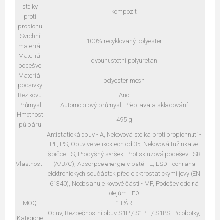
stélky
kompozit
proti
propichu
Svrchní
100% recyklovaný polyester
materiál
Materiál
dvouhustotní polyuretan
podešve
Materiál
polyester mesh
podšívky
Bez kovu
Ano
Průmysl
Automobilový průmysl, Přeprava a skladování
Hmotnost
495 g
půlpáru
Antistatická obuv - A, Nekovová stélka proti propíchnutí -
PL, PS, Obuv ve velikostech od 35, Nekovová tužinka ve
špičce - S, Prodyšný svršek, Protiskluzová podešev - SR
Vlastnosti
(A/B/C), Absorpce energie v patě - E, ESD - ochrana
elektronických součástek před elektrostatickými jevy (EN
61340), Neobsahuje kovové části - MF, Podešev odolná
olejům - FO
MOQ
1 PÁR
Obuv, Bezpečnostní obuv S1P / S1PL / S1PS, Polobotky,
Kategorie