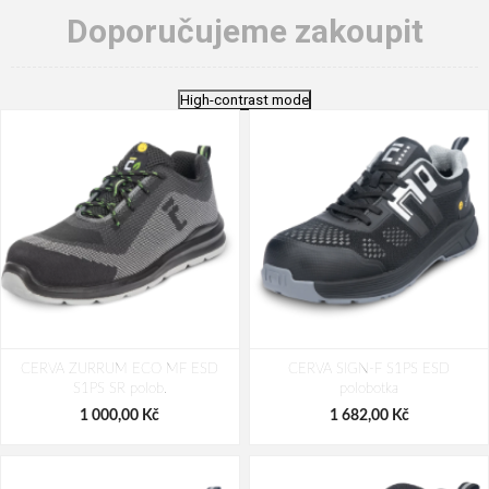
Doporučujeme zakoupit
High-contrast mode
CERVA ZURRUM ECO MF ESD
CERVA SIGN-F S1PS ESD
S1PS SR polob.
polobotka
1 000,00 Kč
1 682,00 Kč