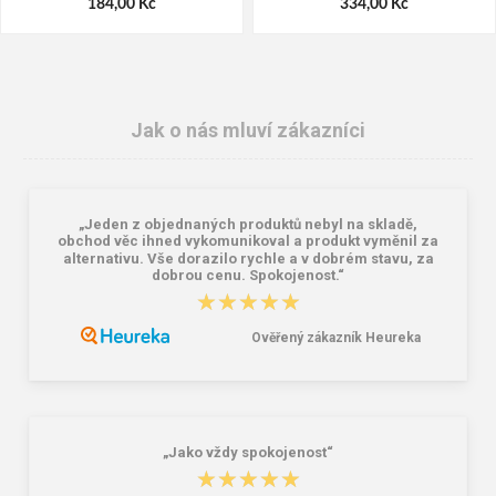
184,00 Kč
334,00 Kč
Jak o nás mluví zákazníci
„Jeden z objednaných produktů nebyl na skladě,
obchod věc ihned vykomunikoval a produkt vyměnil za
alternativu. Vše dorazilo rychle a v dobrém stavu, za
dobrou cenu. Spokojenost.“
★★★★★
★★★★★
Cerva NOYO ESD Antistatické V-
Cerva TITAN Pracovní kalhoty s
tričko navy
laclem zelené zimní
Ověřený zákazník Heureka
385,00 Kč
356,00 Kč
579,00 Kč
„Jako vždy spokojenost“
★★★★★
★★★★★