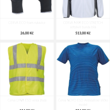
CERVA LITEVAAG ESD S1PS SR
CERVA ULTRALIGHT MF ESD S1PS
CERVA ECO foam rukavice
polobotka šedá
CERVA MAX ECO STRETCH
SR polobotka
softshell bunda bílá
1 372,00 Kč
1 457,00 Kč
26,00 Kč
513,00 Kč
Cerva LYNX ESD vesta žlutá
Červa NOYO ESD Antistatické tričko
modré