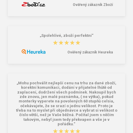
Ověřený zákazník Zboží
„Spolehlivé, zboží perfektní“
★★★★★
★★★★★
Ověřený zákazník Heureka
„Mohu pochválit nejlepší cenu na trhu za dané zboží,
korektní komunikaci, dodání v přijatelné lhůtě od
zaplacení, dodržení všech podmínek. Nakoupil bych
zde znovu, jen malé poznámka, ( ne výtka), pokud
monterky vyperete na povolených 60 stupňů celsia,
očekávajete, že se srazí o jednu velikost. Proto je
třeba na to myslet při objednávce a vybrat si velikost o
číslo větší, než je Vaše běžná. Počítal jsem s něčím
takovým, nebyl jsem tedy překvapen a vše je v
pořádku.“
★★★★★
★★★★★