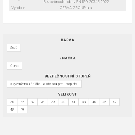
Bezpečnostní obuv EN ISO 20345:2022
Výrobce
CERVA GROUP a.s.
BARVA
Šedá
ZNAČKA
Cerva
BEZPEČNOSTNÍ STUPEŇ
s vyztuženou špičkou a stélkou proti propichu
VELIKOST
35
36
37
38
39
40
41
43
45
46
47
48
49