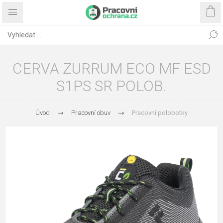
CERVA ZURRUM ECO MF ESD
S1PS SR POLOB.
Úvod
Pracovní obuv
Pracovní polobotky