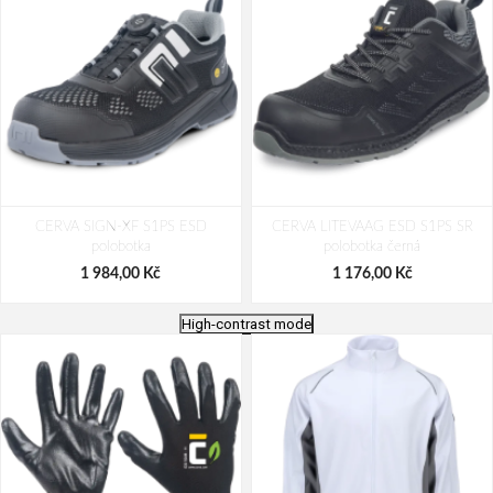
CERVA SIGN-XF S1PS ESD
CERVA LITEVAAG ESD S1PS SR
polobotka
polobotka černá
1 984,00 Kč
1 176,00 Kč
High-contrast mode