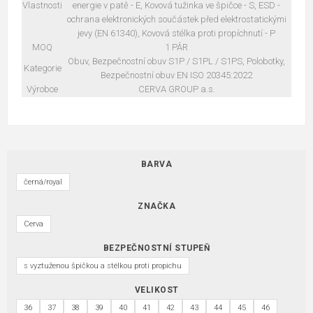
Vlastnosti
energie v patě - E, Kovová tužinka ve špičce - S, ESD -
ochrana elektronických součástek před elektrostatickými
jevy (EN 61340), Kovová stélka proti propíchnutí - P
MOQ
1 PÁR
Obuv, Bezpečnostní obuv S1P / S1PL / S1PS, Polobotky,
Kategorie
Bezpečnostní obuv EN ISO 20345:2022
Výrobce
CERVA GROUP a.s.
BARVA
černá/royal
ZNAČKA
Cerva
BEZPEČNOSTNÍ STUPEŇ
s vyztuženou špičkou a stélkou proti propichu
VELIKOST
36
37
38
39
40
41
42
43
44
45
46