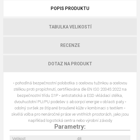
POPIS PRODUKTU
TABULKA VELIKOSTÍ
RECENZE
DOTAZ NA PRODUKT
• pohodlná bezpečnostní polobotka s ocelovou tužinkou a ocelovou
stélkou proti propíchnutí, certifikována dle EN ISO 20345:2022 na
bezpečnostní třídu S1P • antistatická a ESD vkládací stélka,
dvouhustotní PU/PU podešev s absorpcí energie v oblasti paty •
odolný svršek ze štípané broušené kůže v kombinaci s textilem •
skvělá volba pro nenáročné práce ve vnitřních prostorách, jako jsou
například logistická centra nebo výrobní závody
Parametry:
Velikost
48