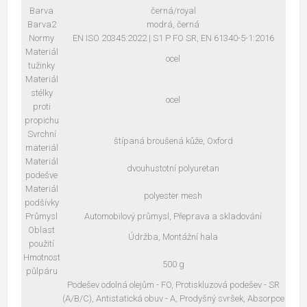
Barva
černá/royal
Barva2
modrá, černá
Normy
EN ISO 20345:2022 | S1 P FO SR, EN 61340-5-1:2016
Materiál
ocel
tužinky
Materiál
stélky
ocel
proti
propichu
Svrchní
štípaná broušená kůže, Oxford
materiál
Materiál
dvouhustotní polyuretan
podešve
Materiál
polyester mesh
podšívky
Průmysl
Automobilový průmysl, Přeprava a skladování
Oblast
Údržba, Montážní hala
použití
Hmotnost
500 g
půlpáru
Podešev odolná olejům - FO, Protiskluzová podešev - SR
(A/B/C), Antistatická obuv - A, Prodyšný svršek, Absorpce