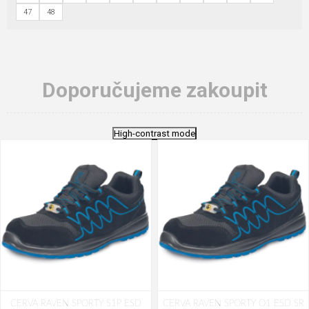
47
48
Doporučujeme zakoupit
High-contrast mode
CERVA RAVEN SPORTY S1P ESD
CERVA RAVEN SPORTY O1 ESD SR