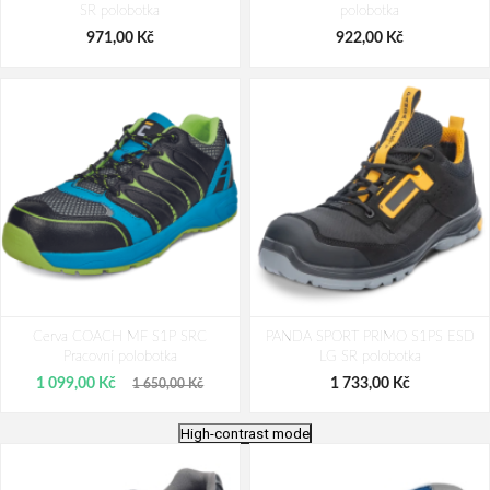
SR polobotka
polobotka
971,00 Kč
922,00 Kč
Cerva COACH MF S1P SRC
PANDA SPORT PRIMO S1PS ESD
Pracovní polobotka
LG SR polobotka
1 099,00 Kč
1 733,00 Kč
1 650,00 Kč
High-contrast mode