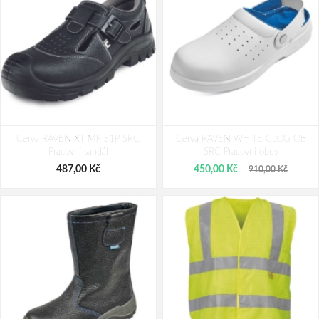
Cerva TOOLIK MF S1P HRO SRA
ALEGRO S1P ESD Pracovní
Cerva RAVEN XT MF S1P SRC
Pracovní polobotka
Cerva RAVEN WHITE CLOG OB
polobotka zelená
Pracovní sandál
SRC Pracovní obuv
1 390,00 Kč
989,00 Kč
1 806,00 Kč
487,00 Kč
450,00 Kč
910,00 Kč