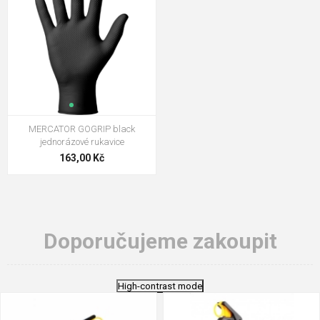
MERCATOR GOGRIP black
jednorázové rukavice
163,00 Kč
Doporučujeme zakoupit
High-contrast mode