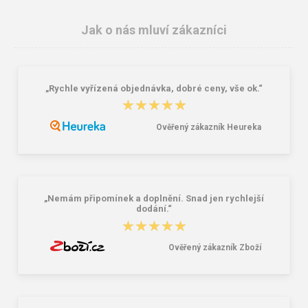
Jak o nás mluví zákazníci
„Rychle vyřízená objednávka, dobré ceny, vše ok.“
Cerva MERLIN Pracovní rukavice
Zátky Honeywell MAX
★★★★★
★★★★★
73,00 Kč
7,00 Kč
Ověřený zákazník Heureka
„Nemám připomínek a doplnění. Snad jen rychlejší
dodání.“
★★★★★
★★★★★
Ověřený zákazník Zboží