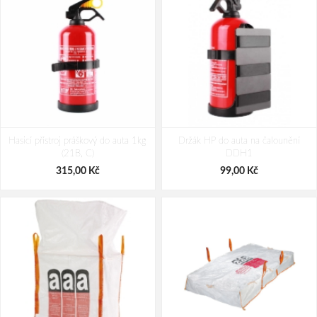
Hasicí přístroj práškový do auta 1kg
Držák HP do auta na čalounění
(21B, C)
DDH1
315,00 Kč
99,00 Kč