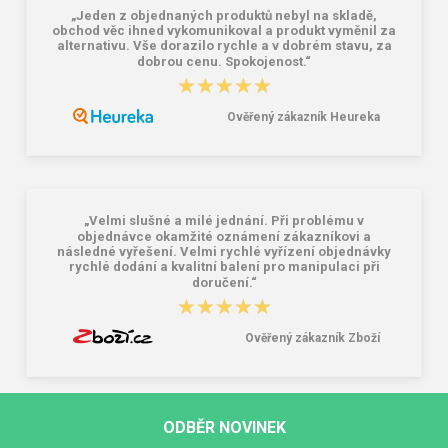
„Jeden z objednaných produktů nebyl na skladě,
obchod věc ihned vykomunikoval a produkt vyměnil za
alternativu. Vše dorazilo rychle a v dobrém stavu, za
dobrou cenu. Spokojenost.“
★★★★★
★★★★★
Ověřený zákazník Heureka
„Velmi slušné a milé jednání. Při problému v
objednávce okamžité oznámení zákazníkovi a
následné vyřešení. Velmi rychlé vyřízení objednávky
rychlé dodání a kvalitní balení pro manipulaci při
doručení.“
★★★★★
★★★★★
Ověřený zákazník Zboží
ODBĚR NOVINEK