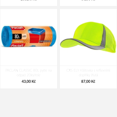
PACLAN CLASSIC 80L pytle na
CXS ELY Kšiltovka s reflexními
odpad 20ks/role
doplňky žlutá
43,00 Kč
87,00 Kč