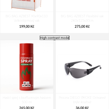
BIG BAG AZBEST 90x90x110
BIG BAG AZBEST Flexibilní vak
Velkoobjemový vak
260x125x30cm
199,00 Kč
275,00 Kč
High-contrast mode
ARDON V1011E Ochranné brýle
CXS CROSS BELT Reflexní elastický
Hasicí sprej s bezfluorovým hasivem
Procera DIEGO SMOKE Ochranné
KŘÍŽ, žlutý
500 ml
brýle kouřové
40,70 Kč
192,00 Kč
265,00 Kč
36,00 Kč