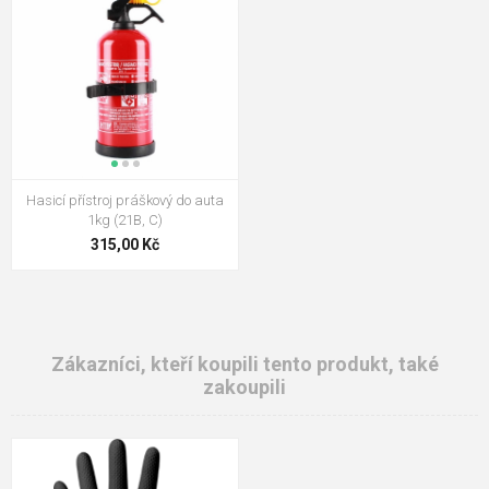
Hasicí přístroj práškový do auta
1kg (21B, C)
315,00 Kč
Zákazníci, kteří koupili tento produkt, také
zakoupili