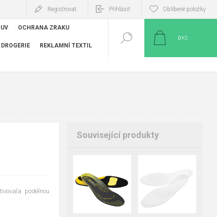
Registrovat
Přihlásit
Oblíbené položky
BUV
OCHRANA ZRAKU
0
KS
DROGERIE
REKLAMNÍ TEXTIL
Související produkty
36
37
38
37
38
39
39
40
41
41
42
43
42
43
44
45
47
48
tivovala podélnou
45
46
47
49
48