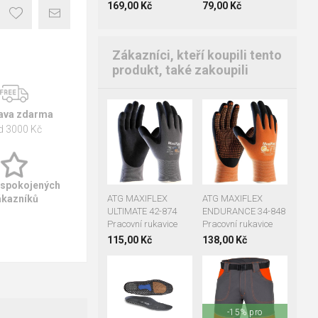
169,00 Kč
79,00 Kč
Zákazníci, kteří koupili tento
produkt, také zakoupili
ava zdarma
05
06
07
07
08
09
08
09
10
10
11
d 3000 Kč
11
12
 spokojených
ATG MAXIFLEX
ATG MAXIFLEX
ákazníků
ULTIMATE 42-874
ENDURANCE 34-848
Pracovní rukavice
Pracovní rukavice
115,00 Kč
138,00 Kč
35
36
37
+3
38
39
40
41
42
43
46
48
50
44
45
46
-15% pro
52
54
56