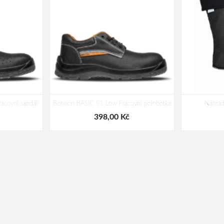
acovní sandál
Bennon BASIC S1 Low Pracovní polobotka
Náhra
398,00 Kč