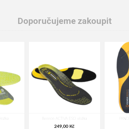
Doporučujeme zakoupit
ložka
Bennon ACTIVA ESD vložka
PAND
249,00 Kč