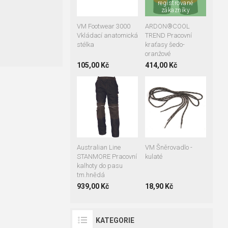
registrované
47
48
58
zákazníky
60
62
64
66
VM Footwear 3000
ARDON®COOL
Vkládací anatomická
TREND Pracovní
stélka
kraťasy šedo-
oranžové
105,00 Kč
414,00 Kč
90 cm
125 cm
155 cm
48
50
52
54
58
Australian Line
VM Šněrovadlo -
STANMORE Pracovní
kulaté
kalhoty do pasu
tm.hnědá
939,00 Kč
18,90 Kč
KATEGORIE