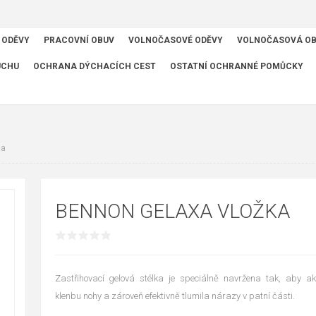
 ODĚVY
PRACOVNÍ OBUV
VOLNOČASOVÉ ODĚVY
VOLNOČASOVÁ O
UCHU
OCHRANA DÝCHACÍCH CEST
OSTATNÍ OCHRANNÉ POMŮCKY
ka
BENNON GELAXA VLOŽKA
Zastřihovací gelová stélka je speciálně navržena tak, aby ak
klenbu nohy a zároveň efektivně tlumila nárazy v patní části.