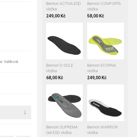
Bennon ACTIVA ESD
Bennon COMFORTA
vložka
vložka
249,00 Kč
58,00 Kč
36
37
38
36
37
38
39
40
41
39
40
41
42
43
44
42
43
44
45
46
47
45
46
47
48
48
e: Velikost
Bennon D-SOLE
Bennon ECORNA
vložka
vložka
68,00 Kč
249,00 Kč
36
39
42
36
37
38
43
45
46
39
40
41
47
48
42
43
44
45
46
47
Bennon SUPREMA
Bennon WARRIOR
Gel ESD vložka
vložka