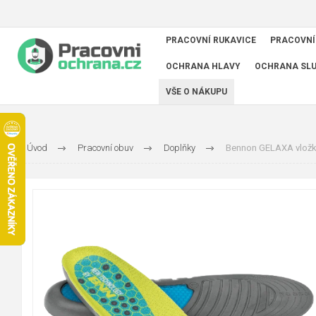
PRACOVNÍ RUKAVICE
PRACOVNÍ
OCHRANA HLAVY
OCHRANA SL
VŠE O NÁKUPU
Úvod
Pracovní obuv
Doplňky
Bennon GELAXA vlož