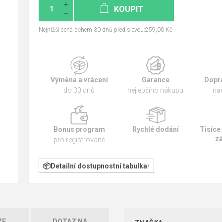
KOUPIT
Nejnižší cena během 30 dnů před slevou:259,00 Kč
Výměna a vrácení
Garance
Dopr
do 30 dnů
nejlepšího nákupu
na
Bonus program
Rychlé dodání
Tisíce
z
pro registrované
Detailní dostupnostní tabulka
ZE
DOTAZ NA