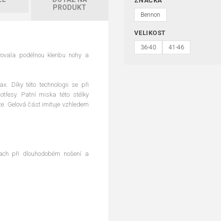
ZNAČKA
PRODUKT
Bennon
VELIKOST
36-40
41-46
ivovala podélnou klenbu nohy a
x. Díky této technologii se při
otřesy. Patní miska této stélky
e. Gelová část imituje vzhledem
pach při dlouhodobém nošení a