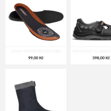
Bennon ABSORBA XTR ESD vložka
Bennon BASIC S1 Sandal Pr
99,00 Kč
398,00 Kč