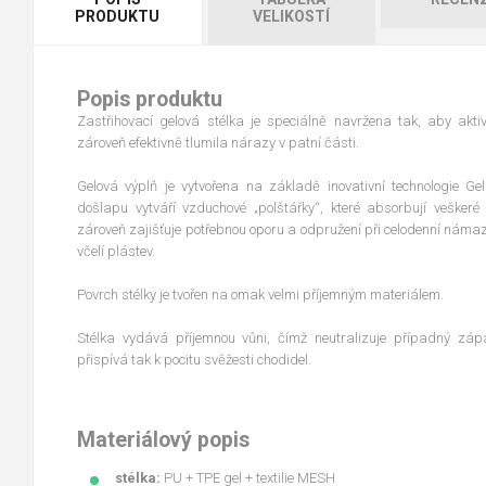
PRODUKTU
VELIKOSTÍ
Popis produktu
Zastřihovací gelová stélka je speciálně navržena tak, aby akt
zároveň efektivně tlumila nárazy v patní části.
Gelová výplň je vytvořena na základě inovativní technologie Gela
došlapu vytváří vzduchové „polštářky“, které absorbují veškeré 
zároveň zajišťuje potřebnou oporu a odpružení při celodenní námaz
včelí plástev.
Povrch stélky je tvořen na omak velmi příjemným materiálem.
Stélka vydává příjemnou vůni, čímž neutralizuje případný zá
přispívá tak k pocitu svěžesti chodidel.
Materiálový popis
stélka:
PU + TPE gel + textilie MESH