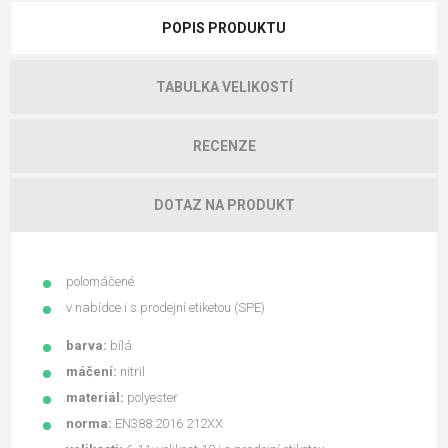
POPIS PRODUKTU
TABULKA VELIKOSTÍ
RECENZE
DOTAZ NA PRODUKT
polomáčené
v nabídce i s prodejní etiketou (SPE)
barva:
bílá
máčení:
nitril
materiál:
polyester
norma:
EN388:2016 212XX