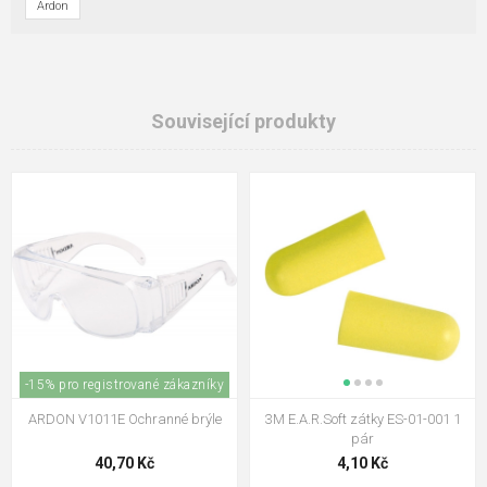
Ardon
Související produkty
-15% pro registrované zákazníky
ARDON V1011E Ochranné brýle
3M E.A.R.Soft zátky ES-01-001 1
pár
40,70 Kč
4,10 Kč