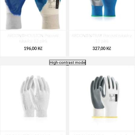
ARDON®HOUSTON Pracovní
ARDON®NITRAX Pracovní rukavice
rukavice 12 párů
12 párů
196,00 Kč
327,00 Kč
High-contrast mode
ARDON®MECHANIK Pracovní
ARDON®PERCY Pracovní rukavice