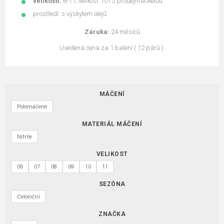
velikosti:
6-11; velikost 10 i s prodejní etiketou
prostředí: s výskytem olejů
Záruka:
24 měsíců
Uvedená cena za 1 balení ( 12 párů ).
MÁČENÍ
Polomáčené
MATERIÁL MÁČENÍ
Nitrile
VELIKOST
06
07
08
09
10
11
SEZÓNA
Celoroční
ZNAČKA