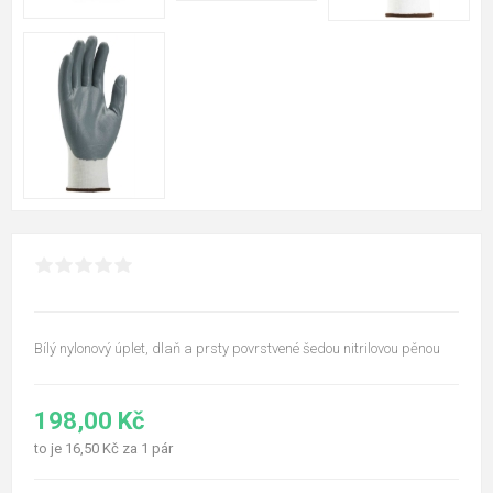
Bílý nylonový úplet, dlaň a prsty povrstvené šedou nitrilovou pěnou
198,00 Kč
to je 16,50 Kč za 1 pár