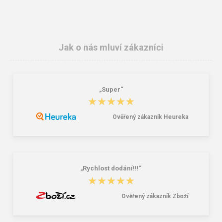
Jak o nás mluví zákazníci
„Super“
ARDONSAFETY/SIMON Pracovní
ARDONSAFETY/HDPE Pracovní
★★★★★
★★★★★
rukavice celokožené
jednorázové rukavice
61,00 Kč
12,00 Kč
Ověřený zákazník Heureka
„Rychlost dodání!!!“
★★★★★
★★★★★
Ověřený zákazník Zboží