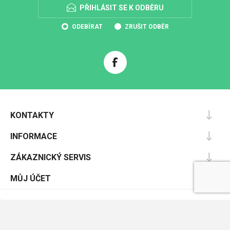
PŘIHLÁSIT SE K ODBĚRU
ODEBÍRAT
ZRUŠIT ODBĚR
KONTAKTY
INFORMACE
ZÁKAZNICKÝ SERVIS
MŮJ ÚČET
Powered by
nopCommerce
Designed by
Nop-Templates.com
Copyright © 2026 Pracovníochrana.cz. Všechna práva vyhrazena.