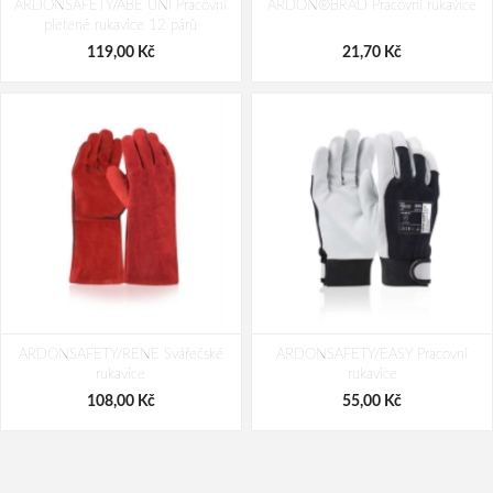
ARDONSAFETY/ABE UNI Pracovní
rukavice 12 párů
ARDON®BRAD Pracovní rukavice
12 párů
pletené rukavice 12 párů
327,00 Kč
354,00 Kč
119,00 Kč
21,70 Kč
ARDONSAFETY/RENE Svářečské
ARDONSAFETY/EASY Pracovní
rukavice
rukavice
108,00 Kč
55,00 Kč